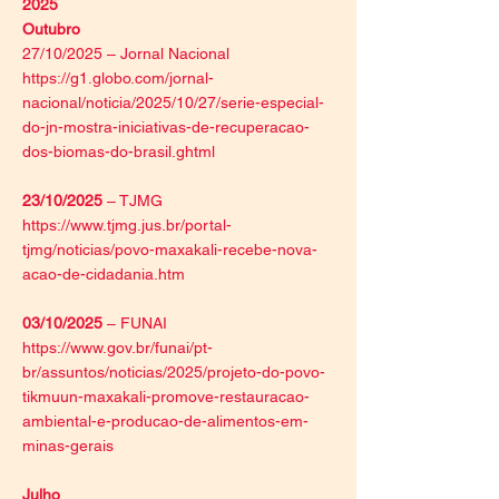
2025
Outubro
27/10/2025 – Jornal Nacional
https://g1.globo.com/jornal-
nacional/noticia/2025/10/27/serie-especial-
do-jn-mostra-iniciativas-de-recuperacao-
dos-biomas-do-brasil.ghtml
23/10/2025
– TJMG
https://www.tjmg.jus.br/portal-
tjmg/noticias/povo-maxakali-recebe-nova-
acao-de-cidadania.htm
03/10/2025
– FUNAI
https://www.gov.br/funai/pt-
br/assuntos/noticias/2025/projeto-do-povo-
tikmuun-maxakali-promove-restauracao-
ambiental-e-producao-de-alimentos-em-
minas-gerais
Julho