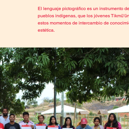
El lenguaje pictográfico es un instrumento de
pueblos indígenas, que los jóvenes Tikmũ'ũ
estos momentos de intercambio de conocimi
estética.