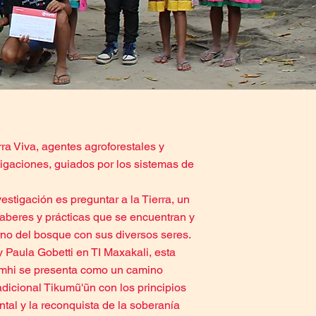
a Viva, agentes agroforestales y
tigaciones, guiados por los sistemas de
estigación es preguntar a la Tierra, un
saberes y prácticas que se encuentran y
rno del bosque con sus diversos seres.
 Paula Gobetti en TI Maxakali, esta
Hãmhi se presenta como un camino
dicional Tikumũ'ũn con los principios
tal y la reconquista de la soberanía